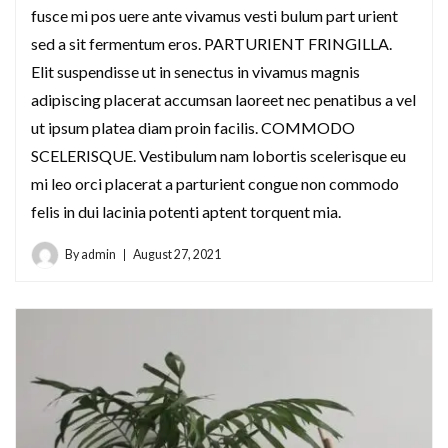
fusce mi pos uere ante vivamus vesti bulum part urient
sed a sit fermentum eros. PARTURIENT FRINGILLA.
Elit suspendisse ut in senectus in vivamus magnis
adipiscing placerat accumsan laoreet nec penatibus a vel
ut ipsum platea diam proin facilis. COMMODO
SCELERISQUE. Vestibulum nam lobortis scelerisque eu
mi leo orci placerat a parturient congue non commodo
felis in dui lacinia potenti aptent torquent mia.
By
admin
August 27, 2021