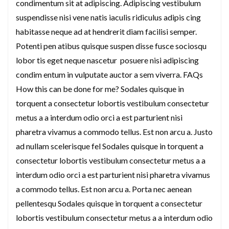
condimentum sit at adipiscing. Adipiscing vestibulum
suspendisse nisi vene natis iaculis ridiculus adipis cing
habitasse neque ad at hendrerit diam facilisi semper.
Potenti pen atibus quisque suspen disse fusce sociosqu
lobor tis eget neque nascetur posuere nisi adipiscing
condim entum in vulputate auctor a sem viverra. FAQs
How this can be done for me? Sodales quisque in
torquent a consectetur lobortis vestibulum consectetur
metus a a interdum odio orci a est parturient nisi
pharetra vivamus a commodo tellus. Est non arcu a. Justo
ad nullam scelerisque fel Sodales quisque in torquent a
consectetur lobortis vestibulum consectetur metus a a
interdum odio orci a est parturient nisi pharetra vivamus
a commodo tellus. Est non arcu a. Porta nec aenean
pellentesqu Sodales quisque in torquent a consectetur
lobortis vestibulum consectetur metus a a interdum odio