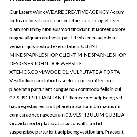
Our Latest Work WE ARE CREATIVE AGENCY Accum
luctus dolor sit amet, consectetuer adipiscing elit, sed
diam nonummy nibh euismod tincidunt ut laoreet dolore
magna aliquam erat volutpat. Ut wisi enim ad minim
veniam, quis nostrud exerci tation. CLIENT
MINDSPARKLE SHOP CLIENT MINDSPARKLE SHOP
DESIGNER JOHN DOE WEBSITE
XTEMOS.COM/WOOD 01. VULPUTATE A PORTA
Vestibulum nam lobortis scelerisque eu mi leo orci
placerat a parturient congue non commodo felis in dui
02. SUSCIPIT HABITANT Ullamcorper adipiscing vel
hac a egestas leo in sit pharetra auctor nibh mauris mi
cum curae nec nasceturam 03. VESTIBULUM CUBILIA
Gravida morbi platea at arcu convallis a id id
suspendisse parturient adipiscing vestibulum. Praesent