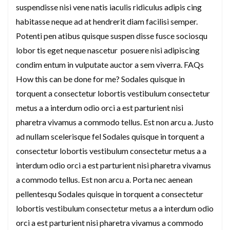
suspendisse nisi vene natis iaculis ridiculus adipis cing
habitasse neque ad at hendrerit diam facilisi semper.
Potenti pen atibus quisque suspen disse fusce sociosqu
lobor tis eget neque nascetur posuere nisi adipiscing
condim entum in vulputate auctor a sem viverra. FAQs
How this can be done for me? Sodales quisque in
torquent a consectetur lobortis vestibulum consectetur
metus a a interdum odio orci a est parturient nisi
pharetra vivamus a commodo tellus. Est non arcu a. Justo
ad nullam scelerisque fel Sodales quisque in torquent a
consectetur lobortis vestibulum consectetur metus a a
interdum odio orci a est parturient nisi pharetra vivamus
a commodo tellus. Est non arcu a. Porta nec aenean
pellentesqu Sodales quisque in torquent a consectetur
lobortis vestibulum consectetur metus a a interdum odio
orci a est parturient nisi pharetra vivamus a commodo